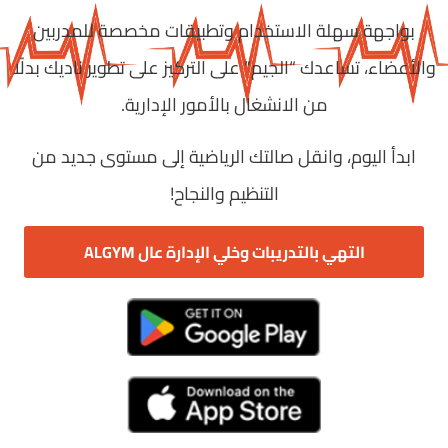
بواجهة سهلة الاستخدام وتطبيقات مخصصة للمدربين
والأعضاء، تساعدك “الجيم” على التركيز على تطوير ناديك بدلًا
من الانشغال بالأمور الإدارية.
ابدأ اليوم، وانقل صالتك الرياضية إلى مستوى جديد من
التنظيم والنجاح!
التهي بالتدريبات وخلي الإدارة عال ALGYM